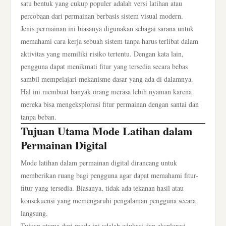
satu bentuk yang cukup populer adalah versi latihan atau
percobaan dari permainan berbasis sistem visual modern.
Jenis permainan ini biasanya digunakan sebagai sarana untuk
memahami cara kerja sebuah sistem tanpa harus terlibat dalam
aktivitas yang memiliki risiko tertentu. Dengan kata lain,
pengguna dapat menikmati fitur yang tersedia secara bebas
sambil mempelajari mekanisme dasar yang ada di dalamnya.
Hal ini membuat banyak orang merasa lebih nyaman karena
mereka bisa mengeksplorasi fitur permainan dengan santai dan
tanpa beban.
Tujuan Utama Mode Latihan dalam
Permainan Digital
Mode latihan dalam permainan digital dirancang untuk
memberikan ruang bagi pengguna agar dapat memahami fitur-
fitur yang tersedia. Biasanya, tidak ada tekanan hasil atau
konsekuensi yang memengaruhi pengalaman pengguna secara
langsung.
Tujuan utama dari mode ini adalah edukasi dan eksplorasi.